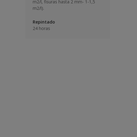
m2/l, fisuras hasta 2 mm- 1-1,5
m2/l).
Repintado
24 horas