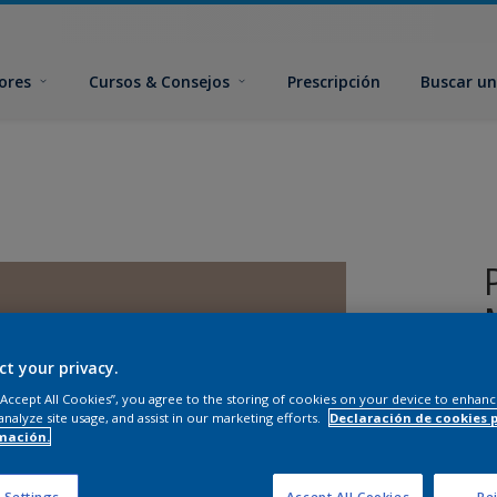
ores
Cursos & Consejos
Prescripción
Buscar un
ct your privacy.
 “Accept All Cookies”, you agree to the storing of cookies on your device to enhanc
analyze site usage, and assist in our marketing efforts.
Declaración de cookies 
mación.
T
 Settings
Accept All Cookies
Rej