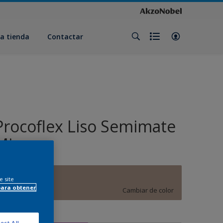
a tienda
Contactar
Procoflex Liso Semimate
Mix
E0.10.60
e site
para obtener
Cambiar de color
amaño
ect All