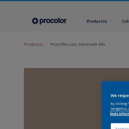
Productos
Col
Productos
Procoflex Liso Semimate Mix
We respe
By clicking
navigation, 
más infor
Cookies