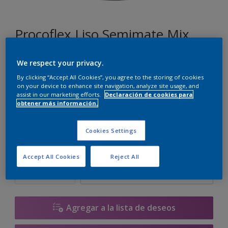
Procoflex Liso Semimate Mix
We respect your privacy.
D5.03.82
By clicking “Accept All Cookies”, you agree to the storing of cookies
Cambiar de color
on your device to enhance site navigation, analyze site usage, and
assist in our marketing efforts.
Declaración de cookies para
obtener más información.
Tamaño
5 L
15 L
Cookies Settings
Cantidad
Calculadora de pintura
Accept All Cookies
Reject All
Calcular
Agregar a la lista de deseos