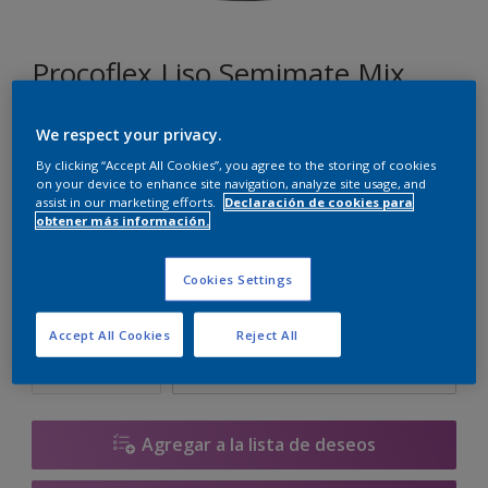
Procoflex Liso Semimate Mix
We respect your privacy.
F7.03.86
By clicking “Accept All Cookies”, you agree to the storing of cookies
Cambiar de color
on your device to enhance site navigation, analyze site usage, and
assist in our marketing efforts.
Declaración de cookies para
obtener más información.
Tamaño
5 L
15 L
Cookies Settings
Cantidad
Calculadora de pintura
Accept All Cookies
Reject All
Calcular
Agregar a la lista de deseos