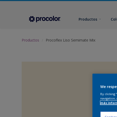
Productos
Col
Productos
Procoflex Liso Semimate Mix
We respe
By clicking
navigation, 
más infor
Cookies