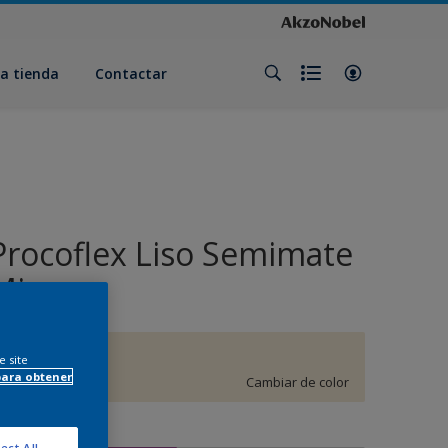
a tienda
Contactar
Procoflex Liso Semimate
Mix
F4.06.87
e site
para obtener
Cambiar de color
amaño
ect All