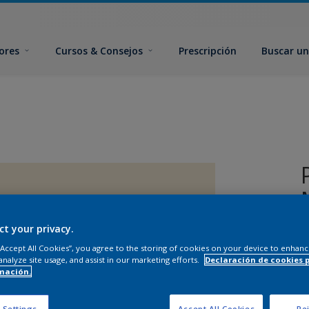
ores
Cursos & Consejos
Prescripción
Buscar un
ct your privacy.
 “Accept All Cookies”, you agree to the storing of cookies on your device to enhanc
analyze site usage, and assist in our marketing efforts.
Declaración de cookies 
mación.
T
 Settings
Accept All Cookies
Rej