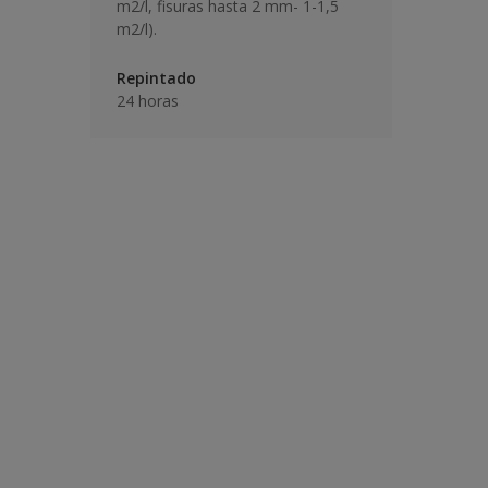
m2/l, fisuras hasta 2 mm- 1-1,5
m2/l).
Repintado
24 horas