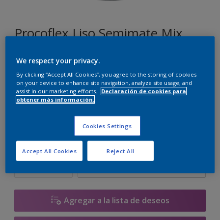
Procoflex Liso Semimate Mix
We respect your privacy.
J0.15.25
By clicking “Accept All Cookies”, you agree to the storing of cookies
Cambiar de color
on your device to enhance site navigation, analyze site usage, and
assist in our marketing efforts.
Declaración de cookies para
obtener más información.
Tamaño
5 L
15 L
Cookies Settings
Cantidad
Calculadora de pintura
Accept All Cookies
Reject All
Calcular
Agregar a la lista de deseos