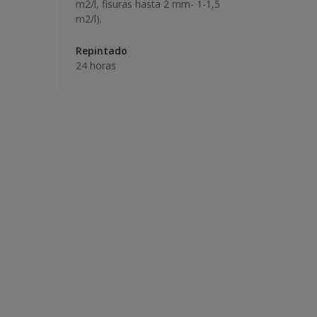
m2/l, fisuras hasta 2 mm- 1-1,5
m2/l).
Repintado
24 horas