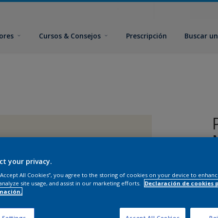
ores
Cursos & Consejos
Prescripción
Buscar un
ct your privacy.
 “Accept All Cookies”, you agree to the storing of cookies on your device to enhanc
analyze site usage, and assist in our marketing efforts.
Declaración de cookies 
mación.
T
 Settings
Accept All Cookies
Rej