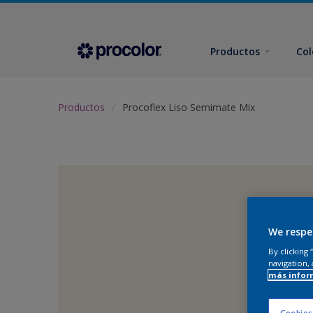
Productos
Col
Productos
Procoflex Liso Semimate Mix
We respe
By clicking
navigation, 
más infor
Cookies