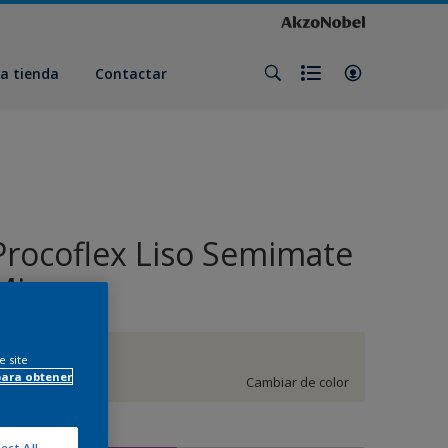
a tienda
Contactar
Procoflex Liso Semimate
Mix
GN.02.90
e site
para obtener
Cambiar de color
amaño
ect All