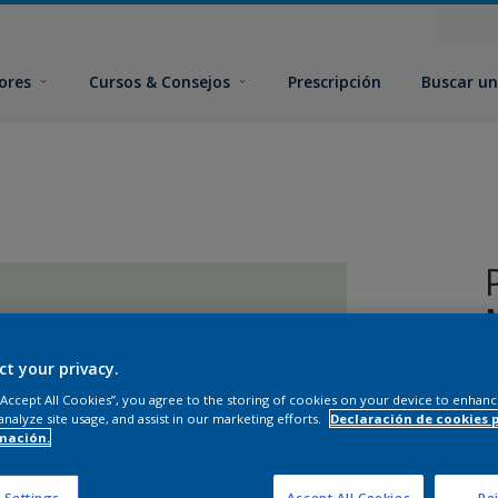
ores
Cursos & Consejos
Prescripción
Buscar un
ct your privacy.
 “Accept All Cookies”, you agree to the storing of cookies on your device to enhanc
analyze site usage, and assist in our marketing efforts.
Declaración de cookies 
mación.
T
 Settings
Accept All Cookies
Rej