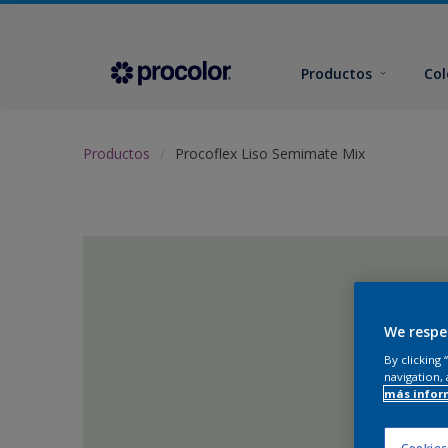
Productos
Col
Productos
Procoflex Liso Semimate Mix
We respe
By clicking
navigation, 
más infor
Cookies