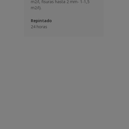
m2/l, fisuras hasta 2 mm- 1-1,5
m2/l).
Repintado
24 horas