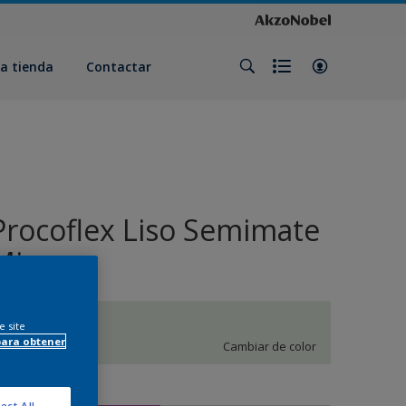
a tienda
Contactar
Procoflex Liso Semimate
Mix
L2.03.87
e site
para obtener
Cambiar de color
amaño
ect All