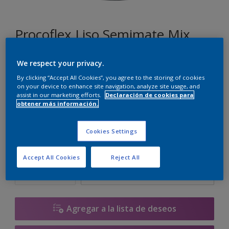
Procoflex Liso Semimate Mix
We respect your privacy.
G3.10.86
By clicking “Accept All Cookies”, you agree to the storing of cookies
Cambiar de color
on your device to enhance site navigation, analyze site usage, and
assist in our marketing efforts.
Declaración de cookies para
obtener más información.
Tamaño
5 L
15 L
Cookies Settings
Cantidad
Calculadora de pintura
Accept All Cookies
Reject All
Calcular
Agregar a la lista de deseos