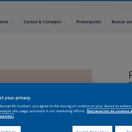
ores
Cursos & Consejos
Prescripción
Buscar un
ct your privacy.
 “Accept All Cookies”, you agree to the storing of cookies on your device to enhanc
analyze site usage, and assist in our marketing efforts.
Declaración de cookies 
mación.
T
 Settings
Accept All Cookies
Rej