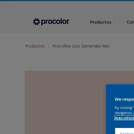
Productos
Col
Productos
Procoflex Liso Semimate Mix
We respe
By clicking
navigation, 
más infor
Cookies