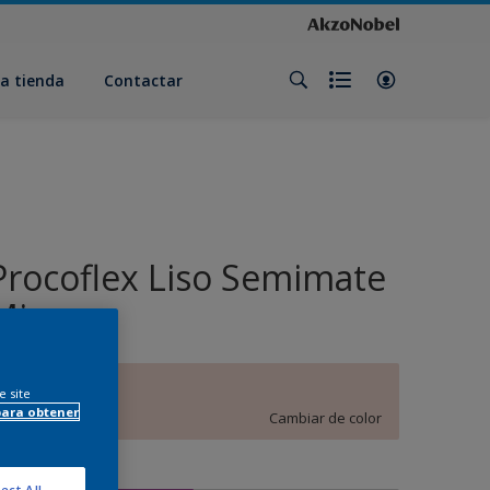
a tienda
Contactar
Procoflex Liso Semimate
Mix
C7.05.82
e site
para obtener
Cambiar de color
amaño
ect All