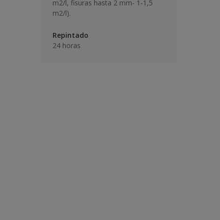
m2/l, fisuras hasta 2 mm- 1-1,5
m2/l).
Repintado
24 horas