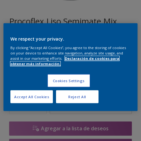
Procoflex Liso Semimate Mix
We respect your privacy.
TN.02.84
By clicking “Accept All Cookies”, you agree to the storing of cookies
Cambiar de color
on your device to enhance site navigation, analyze site usage, and
assist in our marketing efforts.
Declaración de cookies para
obtener más información.
Tamaño
5 L
15 L
Cookies Settings
Cantidad
Calculadora de pintura
Accept All Cookies
Reject All
Calcular
Agregar a la lista de deseos