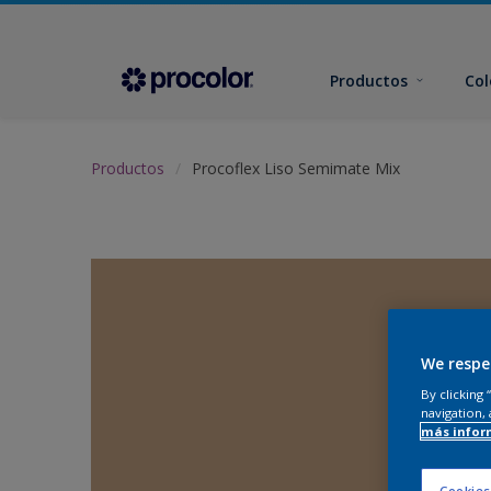
Productos
Col
Productos
Procoflex Liso Semimate Mix
We respe
By clicking
navigation, 
más infor
Cookies