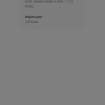
m2/l, fisuras hasta 2 mm- 1-1,5
m2/l).
Repintado
24 horas