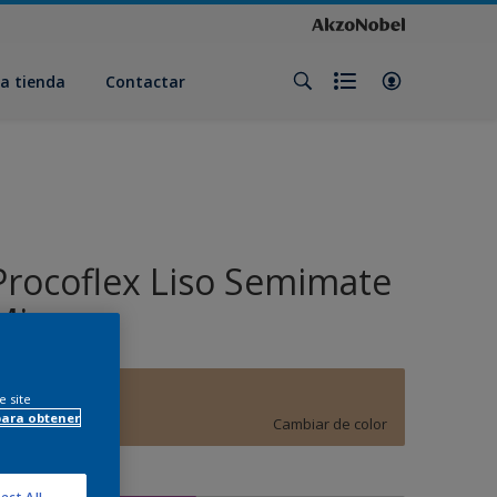
a tienda
Contactar
Procoflex Liso Semimate
Mix
E7.18.65
e site
para obtener
Cambiar de color
amaño
ect All