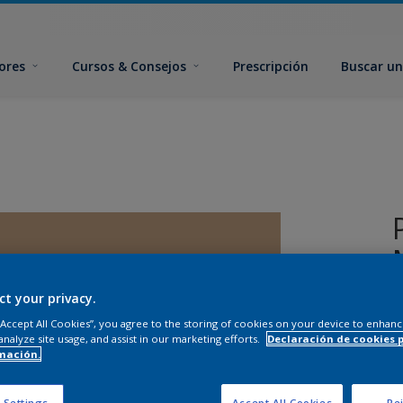
ores
Cursos & Consejos
Prescripción
Buscar un
ct your privacy.
 “Accept All Cookies”, you agree to the storing of cookies on your device to enhanc
analyze site usage, and assist in our marketing efforts.
Declaración de cookies 
mación.
T
 Settings
Accept All Cookies
Rej