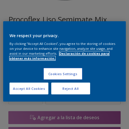
Procoflex Liso Semimate Mix
We respect your privacy.
H2.04.88
By clicking “Accept All Cookies”, you agree to the storing of cookies
Cambiar de color
on your device to enhance site navigation, analyze site usage, and
assist in our marketing efforts.
Declaración de cookies para
obtener más información.
Tamaño
5 L
15 L
Cookies Settings
Cantidad
Calculadora de pintura
Accept All Cookies
Reject All
Calcular
Agregar a la lista de deseos