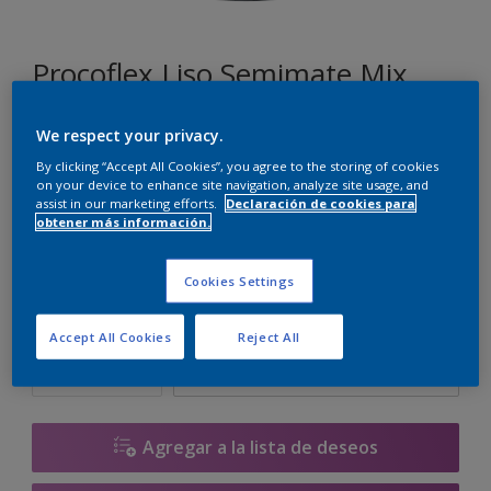
Procoflex Liso Semimate Mix
We respect your privacy.
N6.08.70
By clicking “Accept All Cookies”, you agree to the storing of cookies
Cambiar de color
on your device to enhance site navigation, analyze site usage, and
assist in our marketing efforts.
Declaración de cookies para
obtener más información.
Tamaño
5 L
15 L
Cookies Settings
Cantidad
Calculadora de pintura
Accept All Cookies
Reject All
Calcular
Agregar a la lista de deseos