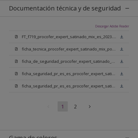
Documentación técnica y de seguridad
Descargar Adobe Reader
FT_f719_procofer_expert_satinado_mix_es_2023.pdf
ficha_tecnica_procofer_expert_satinado_mix_portugues.pdf
ficha_de_seguridad_procofer_expert_satinado_mix_portugues.pdf
ficha_seguridad_pr_es_es_procofer_expert_satinado_mix_bm.pdf
ficha_seguridad_pr_es_es_procofer_expert_satinado_mix_bn.pdf
1
2
Gama de colores