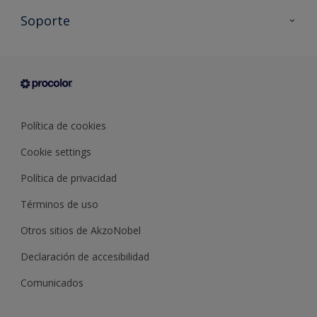
Todos los productos
Soporte
Documentación Técnica
Contacto
Cartas de color
Tiendas
Condiciones generales de venta
Sobre Procolor
Política de cookies
Cookie settings
Política de privacidad
Términos de uso
Otros sitios de AkzoNobel
Declaración de accesibilidad
Comunicados