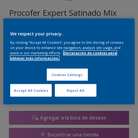
Procofer Expert Satinado Mix
AZUL SLOW
We respect your privacy.
Cambiar de color
By clicking “Accept All Cookies”, you agree to the storing of cookies
on your device to enhance site navigation, analyze site usage, and
assist in our marketing efforts.
Declaración de cookies para
Tamaño
obtener más información.
930 ML
2.32 L
Cookies Settings
Cantidad
Calculadora de pintura
Accept All Cookies
Reject All
Calcular
Agregar a la lista de deseos
Encontrar una tienda