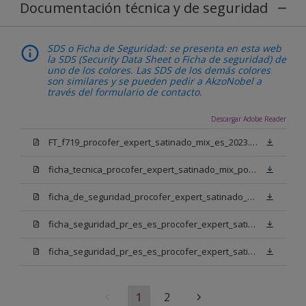
Documentación técnica y de seguridad
SDS o Ficha de Seguridad: se presenta en esta web
la SDS (Security Data Sheet o Ficha de seguridad) de
uno de los colores. Las SDS de los demás colores
son similares y se pueden pedir a AkzoNobel a
través del formulario de contacto.
Descargar Adobe Reader
FT_f719_procofer_expert_satinado_mix_es_2023.pdf
ficha_tecnica_procofer_expert_satinado_mix_portugues.pdf
ficha_de_seguridad_procofer_expert_satinado_mix_portugues.pdf
ficha_seguridad_pr_es_es_procofer_expert_satinado_mix_bm.pdf
ficha_seguridad_pr_es_es_procofer_expert_satinado_mix_bn.pdf
1
2