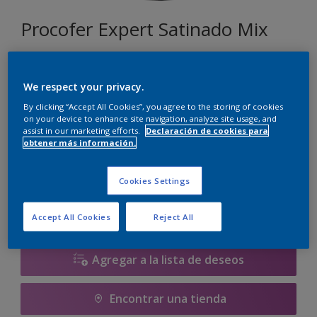
Procofer Expert Satinado Mix
Seleccionar un color
We respect your privacy.
By clicking “Accept All Cookies”, you agree to the storing of cookies
on your device to enhance site navigation, analyze site usage, and
assist in our marketing efforts.
Declaración de cookies para
930 ML
obtener más información.
930 ML
Cookies Settings
Cantidad
Calculadora de pintura
950 ML
Calcular
Accept All Cookies
Reject All
1 L
2.32 L
Agregar a la lista de deseos
2.37 L
Encontrar una tienda
2.5 L