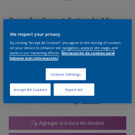
Procofer Expert Satinado Mix
We respect your privacy.
R4.05.62
By clicking “Accept All Cookies”, you agree to the storing of cookies
Cambiar de color
on your device to enhance site navigation, analyze site usage, and
assist in our marketing efforts.
Declaración de cookies para
obtener más información.
Tamaño
1 L
2.5 L
Cookies Settings
Accept All Cookies
Reject All
Cantidad
Calculadora de pintura
Calcular
Agregar a la lista de deseos