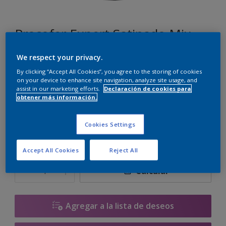
Procofer Expert Satinado Mix
We respect your privacy.
JN.02.61
By clicking “Accept All Cookies”, you agree to the storing of cookies
Cambiar de color
on your device to enhance site navigation, analyze site usage, and
assist in our marketing efforts.
Declaración de cookies para
obtener más información.
Tamaño
1 L
2.5 L
Cookies Settings
Accept All Cookies
Reject All
Cantidad
Calculadora de pintura
Calcular
Agregar a la lista de deseos