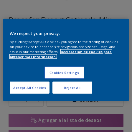
Procofer Expert Satinado Mix
We respect your privacy.
E3.04.77
By clicking “Accept All Cookies”, you agree to the storing of cookies
Cambiar de color
on your device to enhance site navigation, analyze site usage, and
assist in our marketing efforts.
Declaración de cookies para
obtener más información.
Tamaño
1 L
2.5 L
Cookies Settings
Accept All Cookies
Reject All
Cantidad
Calculadora de pintura
Calcular
Agregar a la lista de deseos