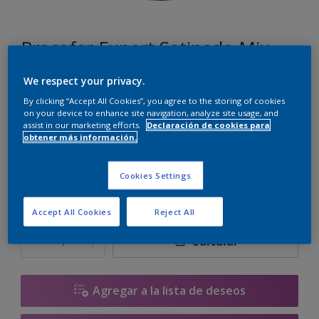
Procofer Expert Satinado Mix
We respect your privacy.
TN.02.82
By clicking “Accept All Cookies”, you agree to the storing of cookies
Cambiar de color
on your device to enhance site navigation, analyze site usage, and
assist in our marketing efforts.
Declaración de cookies para
obtener más información.
Tamaño
1 L
2.5 L
Cookies Settings
Accept All Cookies
Reject All
Cantidad
Calculadora de pintura
Calcular
Agregar a la lista de deseos