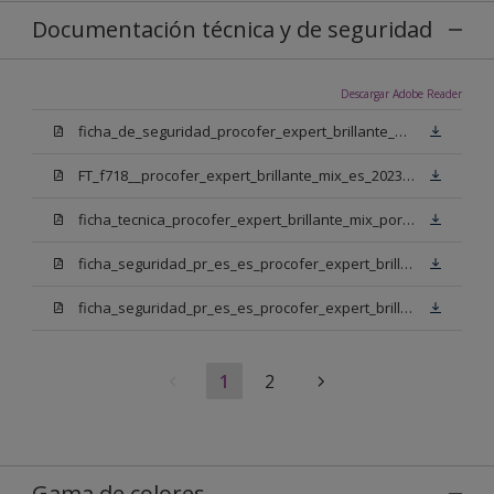
Documentación técnica y de seguridad
Descargar Adobe Reader
ficha_de_seguridad_procofer_expert_brillante_mix_portugues.pdf
FT_f718__procofer_expert_brillante_mix_es_2023.pdf
ficha_tecnica_procofer_expert_brillante_mix_portugues.pdf
ficha_seguridad_pr_es_es_procofer_expert_brillante_mix_bn.pdf
ficha_seguridad_pr_es_es_procofer_expert_brillante_mix_bb.pdf
1
2
Gama de colores