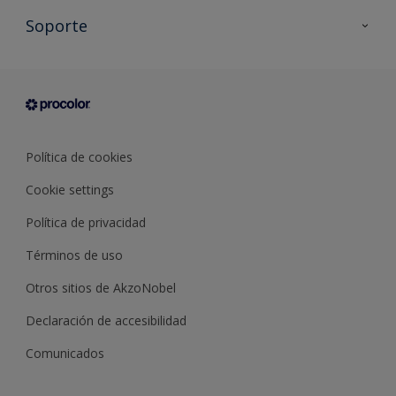
Todos los productos
Soporte
Documentación Técnica
Contacto
Cartas de color
Tiendas
Condiciones generales de venta
Sobre Procolor
Política de cookies
Cookie settings
Política de privacidad
Términos de uso
Otros sitios de AkzoNobel
Declaración de accesibilidad
Comunicados