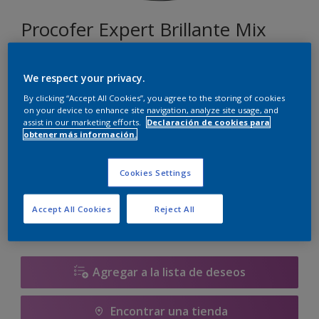
Procofer Expert Brillante Mix
E5.31.41
We respect your privacy.
Cambiar de color
By clicking “Accept All Cookies”, you agree to the storing of cookies
on your device to enhance site navigation, analyze site usage, and
assist in our marketing efforts.
Declaración de cookies para
Tamaño
obtener más información.
930 ML
2.32 L
Cookies Settings
Cantidad
Calculadora de pintura
Accept All Cookies
Reject All
Calcular
Agregar a la lista de deseos
Encontrar una tienda