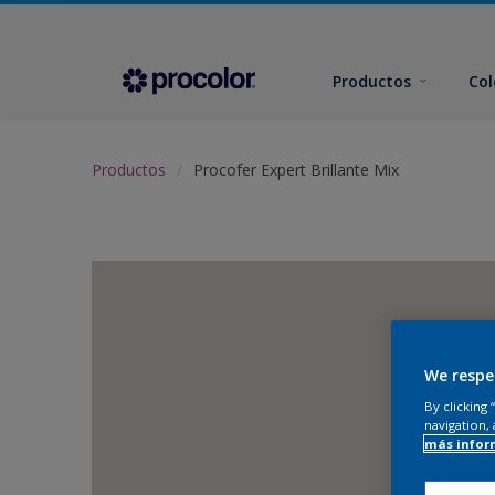
Productos
Col
Productos
Procofer Expert Brillante Mix
We respe
By clicking
navigation, 
más infor