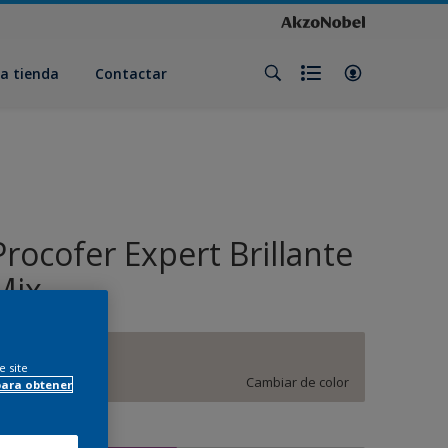
a tienda
Contactar
Procofer Expert Brillante
Mix
E1.03.77
e site
Cambiar de color
para obtener
amaño