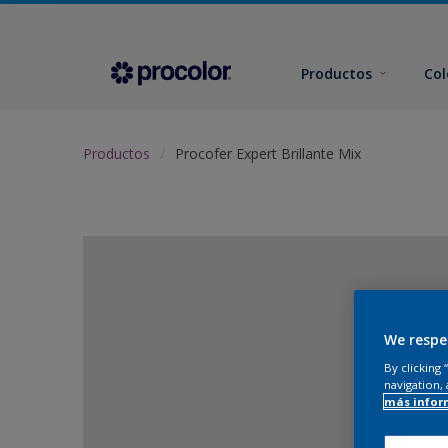
Productos
Col
Productos
Procofer Expert Brillante Mix
We respe
By clicking
navigation, 
más infor