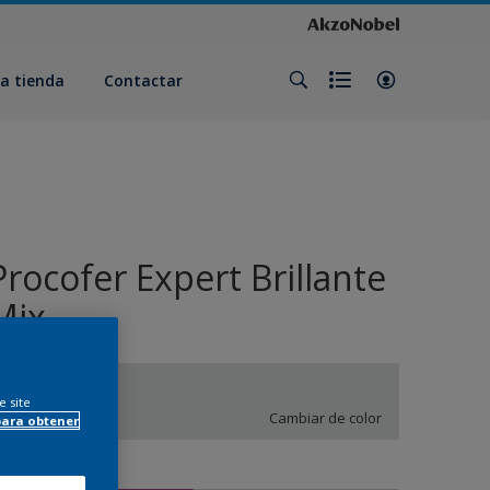
a tienda
Contactar
Procofer Expert Brillante
Mix
SN.01.85
e site
Cambiar de color
para obtener
amaño