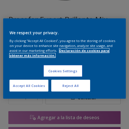
Procofer Expert Brillante Mix
We respect your privacy.
E7.18.65
By clicking “Accept All Cookies”, you agree to the storing of cookies
Cambiar de color
on your device to enhance site navigation, analyze site usage, and
assist in our marketing efforts.
Declaración de cookies para
obtener más información.
Tamaño
1 L
2.5 L
Cookies Settings
Accept All Cookies
Reject All
Cantidad
Calculadora de pintura
Calcular
Agregar a la lista de deseos