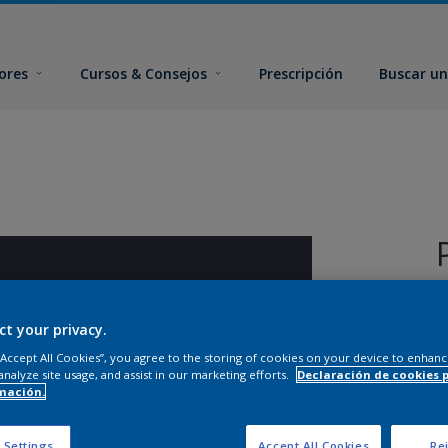
ores
Cursos & Consejos
Prescripción
Buscar un
ct your privacy.
 “Accept All Cookies”, you agree to the storing of cookies on your device to enhanc
analyze site usage, and assist in our marketing efforts.
Declaración de cookies 
mación.
T
 Settings
Accept All Cookies
Rej