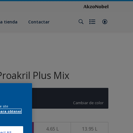
a tienda
Contactar
Proakril Plus Mix
AZUL SLOW
Cambiar de color
e site
para obtener
amaño
930 ML
4.65 L
13.95 L
ect All