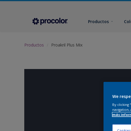
Productos
Col
Productos
Proakril Plus Mix
We respe
By clicking
navigation, 
más infor
Cookies