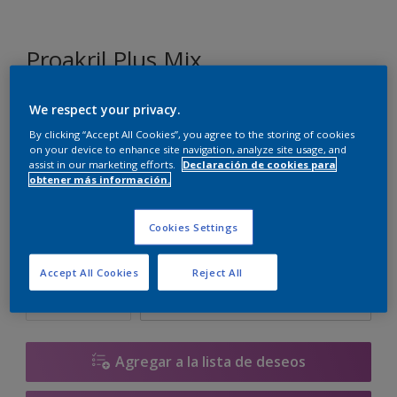
Proakril Plus Mix
We respect your privacy.
F8.03.85
By clicking “Accept All Cookies”, you agree to the storing of cookies
Cambiar de color
on your device to enhance site navigation, analyze site usage, and
assist in our marketing efforts.
Declaración de cookies para
obtener más información.
Tamaño
1 L
5 L
15 L
Cookies Settings
Cantidad
Calculadora de pintura
Accept All Cookies
Reject All
Calcular
Agregar a la lista de deseos