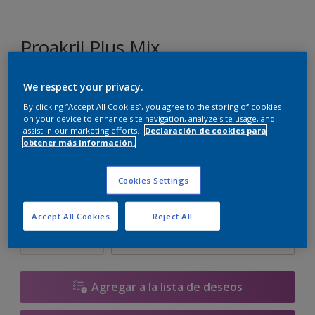
Proakril Plus Mix
We respect your privacy.
N1.06.61
By clicking “Accept All Cookies”, you agree to the storing of cookies
Cambiar de color
on your device to enhance site navigation, analyze site usage, and
assist in our marketing efforts.
Declaración de cookies para
obtener más información.
Tamaño
1 L
5 L
15 L
Cookies Settings
Cantidad
Calculadora de pintura
Accept All Cookies
Reject All
Calcular
Agregar a la lista de deseos