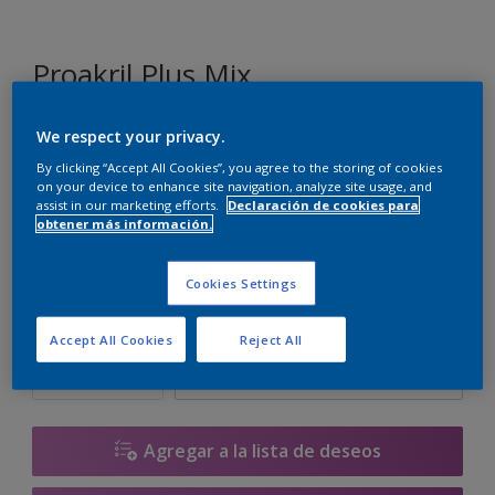
Proakril Plus Mix
We respect your privacy.
MN.01.87
By clicking “Accept All Cookies”, you agree to the storing of cookies
Cambiar de color
on your device to enhance site navigation, analyze site usage, and
assist in our marketing efforts.
Declaración de cookies para
obtener más información.
Tamaño
1 L
5 L
15 L
Cookies Settings
Cantidad
Calculadora de pintura
Accept All Cookies
Reject All
Calcular
Agregar a la lista de deseos