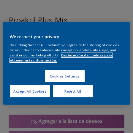
Proakril Plus Mix
We respect your privacy.
M2.06.86
By clicking “Accept All Cookies”, you agree to the storing of cookies
Cambiar de color
on your device to enhance site navigation, analyze site usage, and
assist in our marketing efforts.
Declaración de cookies para
obtener más información.
Tamaño
1 L
5 L
15 L
Cookies Settings
Cantidad
Calculadora de pintura
Accept All Cookies
Reject All
Calcular
Agregar a la lista de deseos