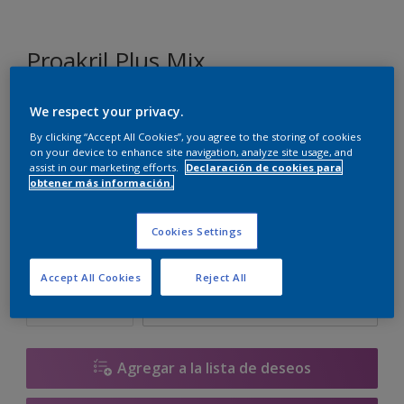
Proakril Plus Mix
We respect your privacy.
JN.02.86
By clicking “Accept All Cookies”, you agree to the storing of cookies
Cambiar de color
on your device to enhance site navigation, analyze site usage, and
assist in our marketing efforts.
Declaración de cookies para
obtener más información.
Tamaño
1 L
5 L
15 L
Cookies Settings
Cantidad
Calculadora de pintura
Accept All Cookies
Reject All
Calcular
Agregar a la lista de deseos