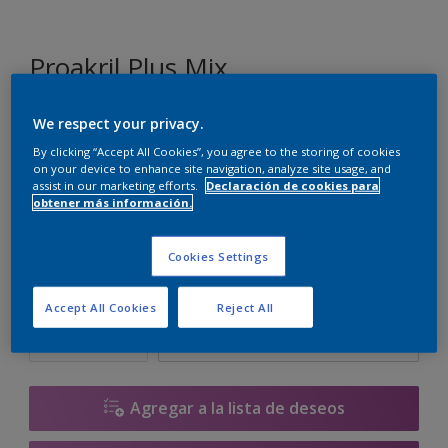
Proakril Plus Mix
We respect your privacy.
F7.07.86
By clicking “Accept All Cookies”, you agree to the storing of cookies
Cambiar de color
on your device to enhance site navigation, analyze site usage, and
assist in our marketing efforts.
Declaración de cookies para
obtener más información.
Tamaño
1 L
5 L
15 L
Cookies Settings
Cantidad
Calculadora de pintura
Accept All Cookies
Reject All
Calcular
Agregar a la lista de deseos