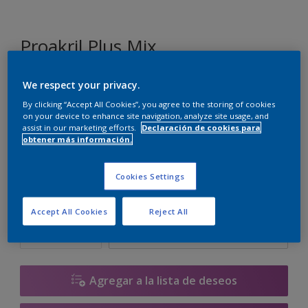
Proakril Plus Mix
We respect your privacy.
R5.21.61
By clicking “Accept All Cookies”, you agree to the storing of cookies
Cambiar de color
on your device to enhance site navigation, analyze site usage, and
assist in our marketing efforts.
Declaración de cookies para
obtener más información.
Tamaño
1 L
5 L
15 L
Cookies Settings
Cantidad
Calculadora de pintura
Accept All Cookies
Reject All
Calcular
Agregar a la lista de deseos