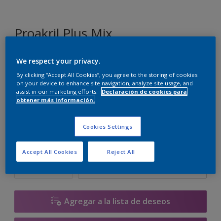
Proakril Plus Mix
We respect your privacy.
ZN.00.87
By clicking “Accept All Cookies”, you agree to the storing of cookies
Cambiar de color
on your device to enhance site navigation, analyze site usage, and
assist in our marketing efforts.
Declaración de cookies para
obtener más información.
Tamaño
1 L
5 L
15 L
Cookies Settings
Cantidad
Calculadora de pintura
Accept All Cookies
Reject All
Calcular
Agregar a la lista de deseos