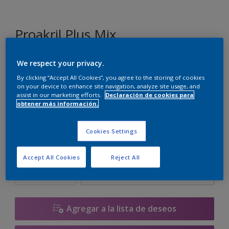
Proakril Plus Mix
We respect your privacy.
G8.08.86
By clicking “Accept All Cookies”, you agree to the storing of cookies
Cambiar de color
on your device to enhance site navigation, analyze site usage, and
assist in our marketing efforts.
Declaración de cookies para
obtener más información.
Tamaño
1 L
5 L
15 L
Cookies Settings
Cantidad
Calculadora de pintura
Accept All Cookies
Reject All
Calcular
Agregar a la lista de deseos