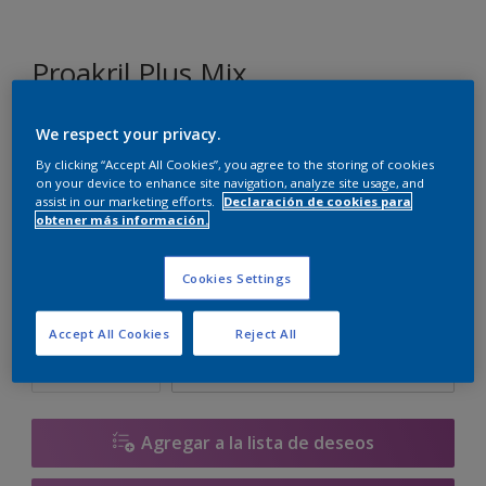
Proakril Plus Mix
We respect your privacy.
GN.01.89
By clicking “Accept All Cookies”, you agree to the storing of cookies
Cambiar de color
on your device to enhance site navigation, analyze site usage, and
assist in our marketing efforts.
Declaración de cookies para
obtener más información.
Tamaño
1 L
5 L
15 L
Cookies Settings
Cantidad
Calculadora de pintura
Accept All Cookies
Reject All
Calcular
Agregar a la lista de deseos