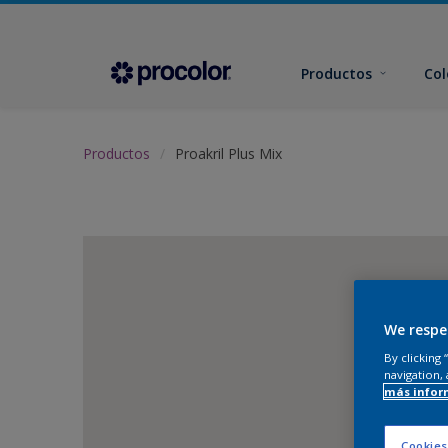
Productos
Col
Productos
Proakril Plus Mix
We respe
By clicking
navigation, 
más infor
Cookies