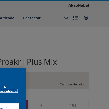
a tienda
Contactar
Proakril Plus Mix
CN.00.85
Cambiar de color
e site
para obtener
amaño
1 L
5 L
15 L
ect All