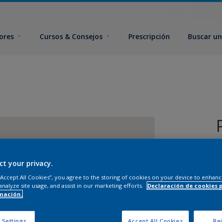
ores
Cursos & Consejos
Prescripción
Buscar un
ct your privacy.
 “Accept All Cookies”, you agree to the storing of cookies on your device to enhanc
analyze site usage, and assist in our marketing efforts.
Declaración de cookies 
mación.
T
 Settings
Accept All Cookies
Rej