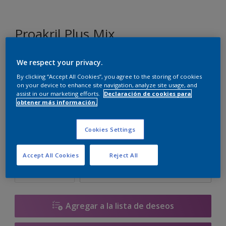
Proakril Plus Mix
We respect your privacy.
KN.02.87
By clicking “Accept All Cookies”, you agree to the storing of cookies
Cambiar de color
on your device to enhance site navigation, analyze site usage, and
assist in our marketing efforts.
Declaración de cookies para
obtener más información.
Tamaño
1 L
5 L
15 L
Cookies Settings
Cantidad
Calculadora de pintura
Accept All Cookies
Reject All
Calcular
Agregar a la lista de deseos