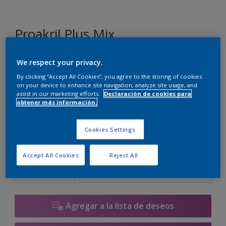
Proakril Plus Mix
We respect your privacy.
FN.02.88
By clicking “Accept All Cookies”, you agree to the storing of cookies
Cambiar de color
on your device to enhance site navigation, analyze site usage, and
assist in our marketing efforts.
Declaración de cookies para
obtener más información.
Tamaño
1 L
5 L
15 L
Cookies Settings
Cantidad
Calculadora de pintura
Accept All Cookies
Reject All
Calcular
Agregar a la lista de deseos