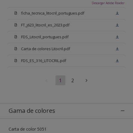
Descargar Adobe Reader
ficha_tecnica_litocril_portugues.pdf
FT_j623_litocril_es_2023.pdf
FDS_Litocril_portugues.pdf
Carta de colores Litocril.pdf
FDS_ES_316_LITOCRIL.pdf
1
2
Gama de colores
Carta de color 5051