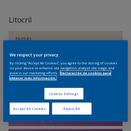
Litocril
F6.05.83
Cambiar de color
We respect your privacy.
Tamaño
By clicking “Accept All Cookies”, you agree to the storing of cookies
on your device to enhance site navigation, analyze site usage, and
1 L
4 L
15 L
assist in our marketing efforts.
Declaración de cookies para
obtener más información.
Cantidad
Calculadora de pintura
Cookies Settings
Calcular
Accept All Cookies
Reject All
Agregar a la lista de deseos