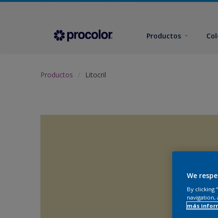
Productos
Col
Productos
Litocril
We respe
By clicking
navigation, 
más infor