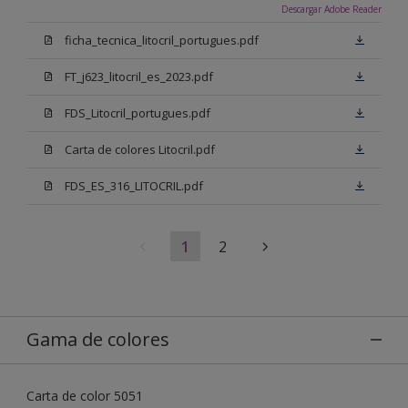
Descargar Adobe Reader
ficha_tecnica_litocril_portugues.pdf
FT_j623_litocril_es_2023.pdf
FDS_Litocril_portugues.pdf
Carta de colores Litocril.pdf
FDS_ES_316_LITOCRIL.pdf
1
2
Gama de colores
Carta de color 5051