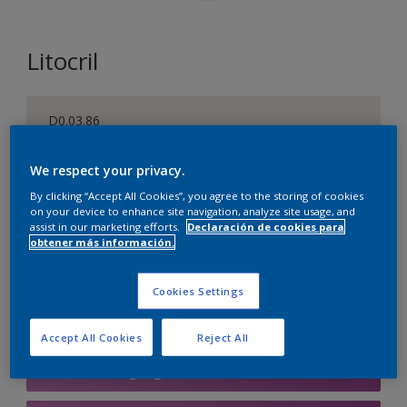
Litocril
D0.03.86
Cambiar de color
We respect your privacy.
Tamaño
By clicking “Accept All Cookies”, you agree to the storing of cookies
on your device to enhance site navigation, analyze site usage, and
1 L
4 L
15 L
assist in our marketing efforts.
Declaración de cookies para
obtener más información.
Cantidad
Calculadora de pintura
Cookies Settings
Calcular
Accept All Cookies
Reject All
Agregar a la lista de deseos