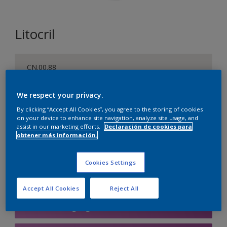
Litocril
CN.00.88
Cambiar de color
We respect your privacy.
Tamaño
By clicking “Accept All Cookies”, you agree to the storing of cookies
on your device to enhance site navigation, analyze site usage, and
1 L
4 L
15 L
assist in our marketing efforts.
Declaración de cookies para
obtener más información.
Cantidad
Calculadora de pintura
Cookies Settings
Calcular
Accept All Cookies
Reject All
Agregar a la lista de deseos