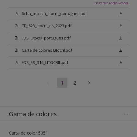
Descargar Adobe Reader
ficha_tecnica_litocril_portugues.pdf
FT_j623_litocril_es_2023.pdf
FDS_Litocril_portugues.pdf
Carta de colores Litocril.pdf
FDS_ES_316_LITOCRIL.pdf
1
2
Gama de colores
Carta de color 5051