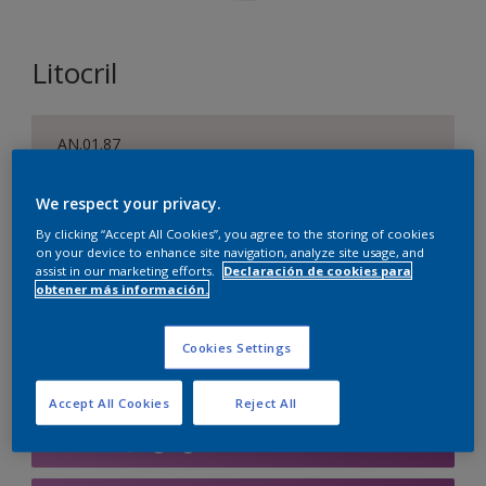
Litocril
AN.01.87
Cambiar de color
We respect your privacy.
Tamaño
By clicking “Accept All Cookies”, you agree to the storing of cookies
on your device to enhance site navigation, analyze site usage, and
1 L
4 L
15 L
assist in our marketing efforts.
Declaración de cookies para
obtener más información.
Cantidad
Calculadora de pintura
Cookies Settings
Calcular
Accept All Cookies
Reject All
Agregar a la lista de deseos