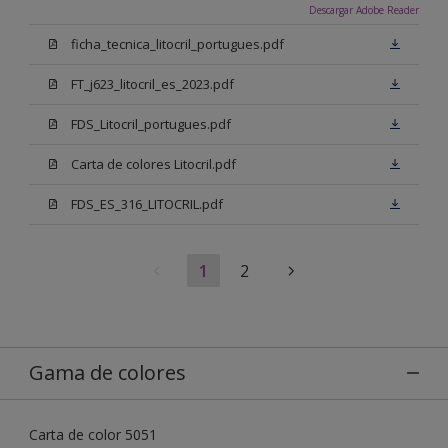
Descargar Adobe Reader
ficha_tecnica_litocril_portugues.pdf
FT_j623_litocril_es_2023.pdf
FDS_Litocril_portugues.pdf
Carta de colores Litocril.pdf
FDS_ES_316_LITOCRIL.pdf
1
2
Gama de colores
Carta de color 5051