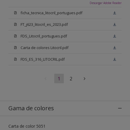
Descargar Adobe Reader
ficha_tecnica_litocril_portugues.pdf
FT_j623_litocril_es_2023.pdf
FDS_Litocril_portugues.pdf
Carta de colores Litocril.pdf
FDS_ES_316_LITOCRIL.pdf
1
2
Gama de colores
Carta de color 5051