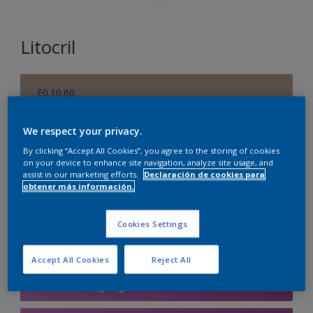
Litocril
E0.10.60
Cambiar de color
We respect your privacy.
Tamaño
By clicking “Accept All Cookies”, you agree to the storing of cookies
on your device to enhance site navigation, analyze site usage, and
1 L
4 L
15 L
assist in our marketing efforts.
Declaración de cookies para
obtener más información.
Cantidad
Calculadora de pintura
Cookies Settings
Calcular
Accept All Cookies
Reject All
Agregar a la lista de deseos