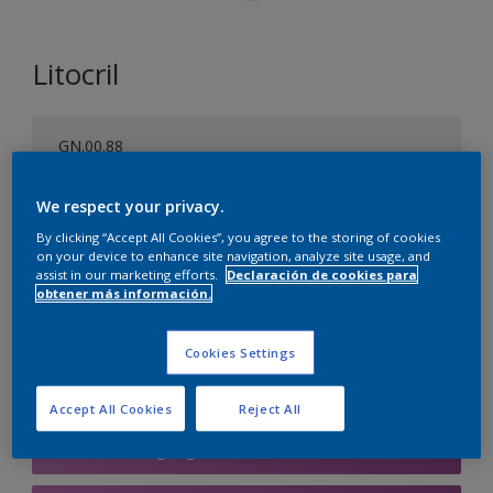
Litocril
GN.00.88
Cambiar de color
We respect your privacy.
Tamaño
By clicking “Accept All Cookies”, you agree to the storing of cookies
on your device to enhance site navigation, analyze site usage, and
1 L
4 L
15 L
assist in our marketing efforts.
Declaración de cookies para
obtener más información.
Cantidad
Calculadora de pintura
Cookies Settings
Calcular
Accept All Cookies
Reject All
Agregar a la lista de deseos