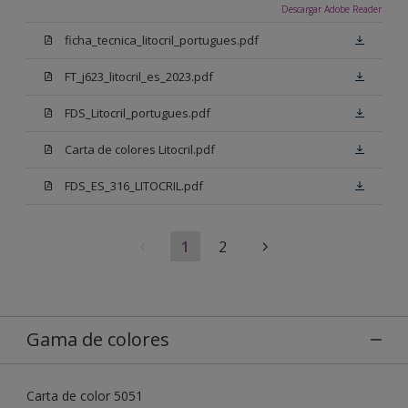
Descargar Adobe Reader
ficha_tecnica_litocril_portugues.pdf
FT_j623_litocril_es_2023.pdf
FDS_Litocril_portugues.pdf
Carta de colores Litocril.pdf
FDS_ES_316_LITOCRIL.pdf
1
2
Gama de colores
Carta de color 5051