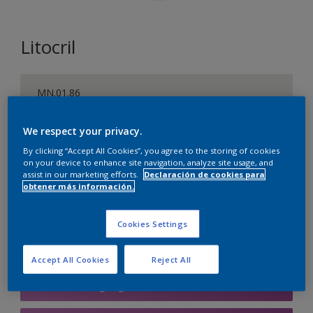
Litocril
MN.01.86
Cambiar de color
We respect your privacy.
Tamaño
By clicking “Accept All Cookies”, you agree to the storing of cookies
on your device to enhance site navigation, analyze site usage, and
1 L
4 L
15 L
assist in our marketing efforts.
Declaración de cookies para
obtener más información.
Cantidad
Calculadora de pintura
Cookies Settings
Calcular
Accept All Cookies
Reject All
Agregar a la lista de deseos