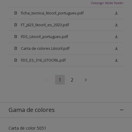
Descargar Adobe Reader
ficha_tecnica_litocril_portugues.pdf
FT_j623_litocril_es_2023.pdf
FDS_Litocril_portugues.pdf
Carta de colores Litocril.pdf
FDS_ES_316_LITOCRIL.pdf
1
2
Gama de colores
Carta de color 5051