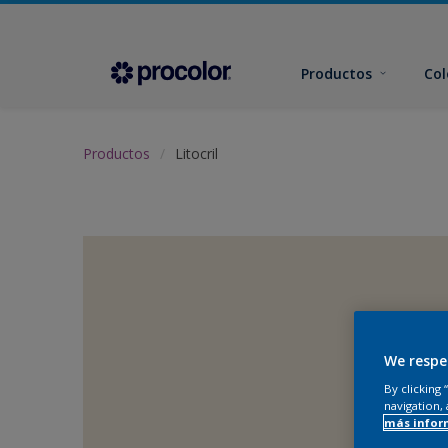
Productos
Col
Productos
Litocril
We respe
By clicking
navigation, 
más infor