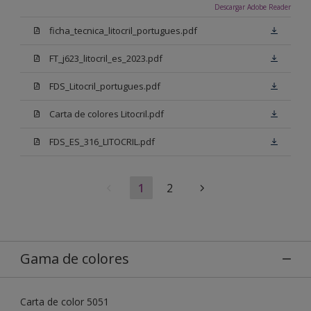
Descargar Adobe Reader
ficha_tecnica_litocril_portugues.pdf
FT_j623_litocril_es_2023.pdf
FDS_Litocril_portugues.pdf
Carta de colores Litocril.pdf
FDS_ES_316_LITOCRIL.pdf
1
2
Gama de colores
Carta de color 5051