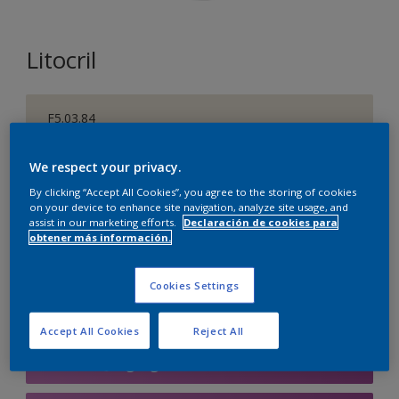
Litocril
F5.03.84
Cambiar de color
We respect your privacy.
Tamaño
By clicking “Accept All Cookies”, you agree to the storing of cookies
on your device to enhance site navigation, analyze site usage, and
1 L
4 L
15 L
assist in our marketing efforts.
Declaración de cookies para
obtener más información.
Cantidad
Calculadora de pintura
Cookies Settings
Calcular
Accept All Cookies
Reject All
Agregar a la lista de deseos