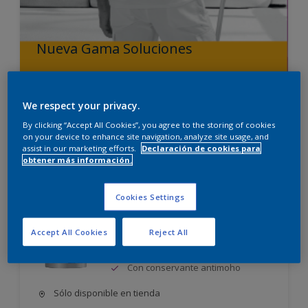
Nueva Gama Soluciones
Para manchas, moho y humedad
We respect your privacy.
Ver productos
By clicking “Accept All Cookies”, you agree to the storing of cookies
on your device to enhance site navigation, analyze site usage, and
assist in our marketing efforts.
Declaración de cookies para
obtener más información.
Procotex Liso Mate Mix
Cookies Settings
Ligeramente texturado
Accept All Cookies
Reject All
Disimula imperfecciones de la
superficie
Con conservante antimoho
Sólo disponible en tienda