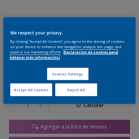
Cumbre Satinado Mix
We respect your privacy.
ZN.02.85
By clicking “Accept All Cookies”, you agree to the storing of cookies
on your device to enhance site navigation, analyze site usage, and
Cambiar de color
assist in our marketing efforts.
Declaración de cookies para
obtener más información.
Tamaño
Cookies Settings
1 L
4 L
10 L
Accept All Cookies
Reject All
Cantidad
Calculadora de pintura
Calcular
Agregar a la lista de deseos