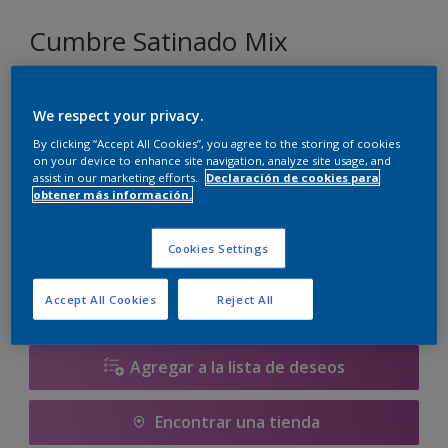
Cumbre Satinado Mix
We respect your privacy.
Seleccionar un color
By clicking “Accept All Cookies”, you agree to the storing of cookies
on your device to enhance site navigation, analyze site usage, and
assist in our marketing efforts.
Declaración de cookies para
obtener más información.
930 ML
930 ML
Cookies Settings
Cantidad
Calculadora de pintura
1 L
Calcular
Accept All Cookies
Reject All
3.72 L
4 L
Agregar a la lista de deseos
9.3 L
Encontrar una tienda
10 L